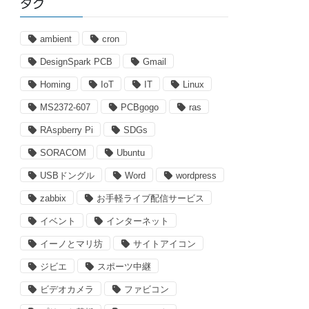
タグ
リ
ー
ambient
cron
DesignSpark PCB
Gmail
Homing
IoT
IT
Linux
MS2372-607
PCBgogo
ras
RAspberry Pi
SDGs
SORACOM
Ubuntu
USBドングル
Word
wordpress
zabbix
お手軽ライブ配信サービス
イベント
インターネット
イーノとマリ坊
サイトアイコン
ジビエ
スポーツ中継
ビデオカメラ
ファビコン