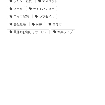
プリント基板
マスコット
メール
ライトハンター
ライブ配信
レプタイル
害獣駆除
狩猟
真庭市
罠作動お知らせサービス
音楽ライブ