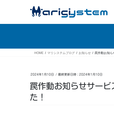
コ
ナ
ン
ビ
テ
ゲ
ン
ー
ツ
シ
へ
ョ
ス
ン
キ
に
ッ
移
HOME
マリシステムブログ
お知らせ
罠作動お知ら
プ
動
2024年1月10日
/ 最終更新日時 :
2024年1月10日
罠作動お知らせサービス
た！