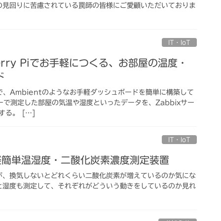
の見回りに苦慮されている罠師の皆様にご愛顧いただいておりま
IT・IoT
pberry Piでお手軽につくる、お部屋の温度・
ド
y Piで、Ambientのようなお手軽ダッシュボードを簡単に構築して
ーで測定した部屋の気温や湿度といったデータを、Zabbixサー
る。 […]
IT・IoT
、お手軽簡単温湿度・二酸化炭素濃度測定装置
が、換気しないとどれくらい二酸化炭素が増えているのか気にな
と湿度も測定して、それぞれがどういう動きをしているのか見れ