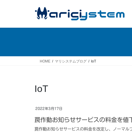
コ
ナ
ン
ビ
テ
ゲ
ン
ー
ツ
シ
へ
ョ
ス
ン
キ
に
ッ
移
HOME
マリシステムブログ
IoT
プ
動
IoT
2022年3月17日
罠作動お知らせサービスの料金を値
罠作動お知らせサービスの料金を改定し、ノーマルプ