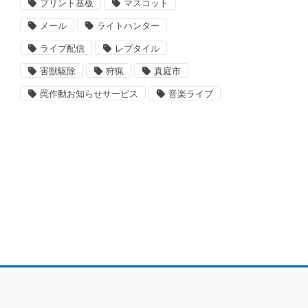
プリント基板
マスコット
メール
ライトハンター
ライブ配信
レプタイル
害獣駆除
狩猟
真庭市
罠作動お知らせサービス
音楽ライブ