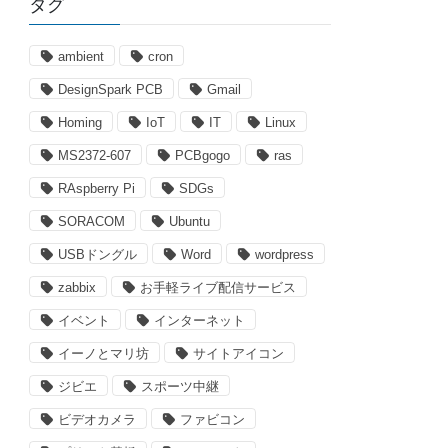
タグ
リ
ー
ambient
cron
DesignSpark PCB
Gmail
Homing
IoT
IT
Linux
MS2372-607
PCBgogo
ras
RAspberry Pi
SDGs
SORACOM
Ubuntu
USBドングル
Word
wordpress
zabbix
お手軽ライブ配信サービス
イベント
インターネット
イーノとマリ坊
サイトアイコン
ジビエ
スポーツ中継
ビデオカメラ
ファビコン