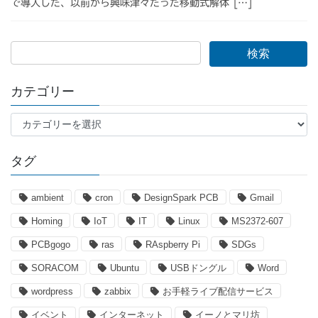
で導入した、以前から興味津々だった移動式解体 […]
カテゴリー
カ
テ
ゴ
タグ
リ
ー
ambient
cron
DesignSpark PCB
Gmail
Homing
IoT
IT
Linux
MS2372-607
PCBgogo
ras
RAspberry Pi
SDGs
SORACOM
Ubuntu
USBドングル
Word
wordpress
zabbix
お手軽ライブ配信サービス
イベント
インターネット
イーノとマリ坊