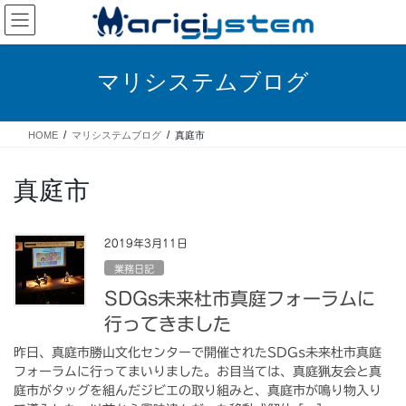
コ
ナ
ン
ビ
テ
ゲ
ン
ー
マリシステムブログ
ツ
シ
へ
ョ
ス
ン
HOME
マリシステムブログ
真庭市
キ
に
ッ
移
プ
動
真庭市
2019年3月11日
業務日記
SDGs未来杜市真庭フォーラムに
行ってきました
昨日、真庭市勝山文化センターで開催されたSDGs未来杜市真庭
フォーラムに行ってまいりました。お目当ては、真庭猟友会と真
庭市がタッグを組んだジビエの取り組みと、真庭市が鳴り物入り